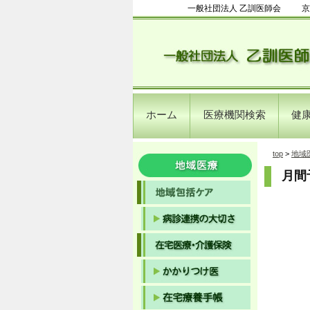
一般社団法人 乙訓医師会
京
ホーム
医療機関検索
健
top
>
地域
月間予