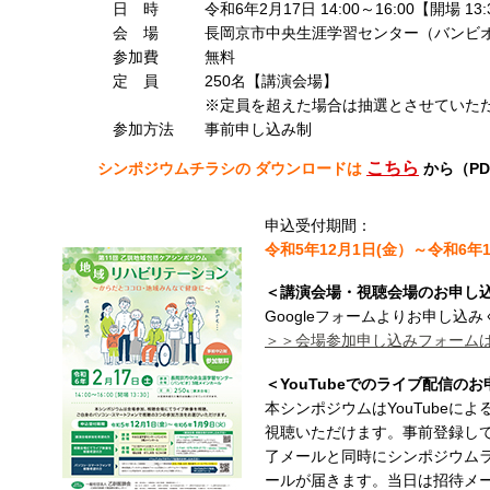
日 時 令和6年2月17日 14:00～16:00【開場 13:
会 場 長岡京市中央生涯学習センター（バンビオ）
参加費 無料
定 員 250名【講演会場】
※定員を超えた場合は抽選とさせていただ
参加方法 事前申し込み制
こちら
シンポジウムチラシの ダウンロードは
から（P
申込受付期間：
令和5年12月1日(金）～令和6年
＜講演会場・視聴会場のお申し
Googleフォームよりお申し込
＞＞会場参加申し込みフォーム
＜YouTubeでのライブ配信の
本シンポジウムはYouTubeに
視聴いただけます。事前登録し
了メールと同時にシンポジウム
ールが届きます。当日は招待メー