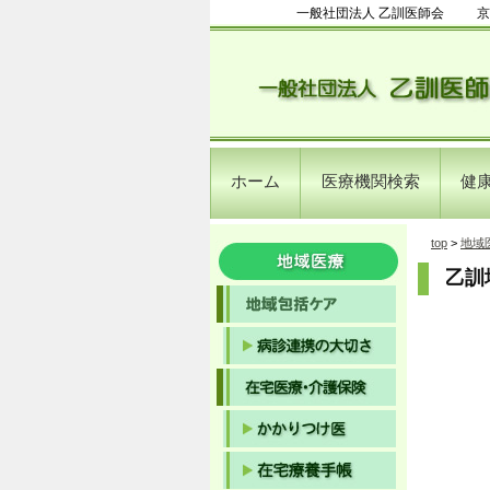
一般社団法人 乙訓医師会
京
ホーム
医療機関検索
健
top
>
地域
乙訓