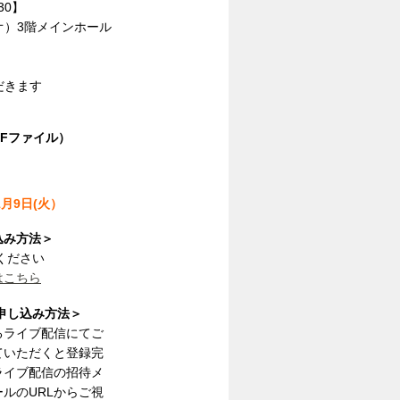
30】
3階メインホール
きます
DFファイル）
1月9日(火）
込み方法＞
みください
はこちら
お申し込み方法＞
よるライブ配信にてご
ていただくと登録完
ライブ配信の招待メ
ルのURLからご視